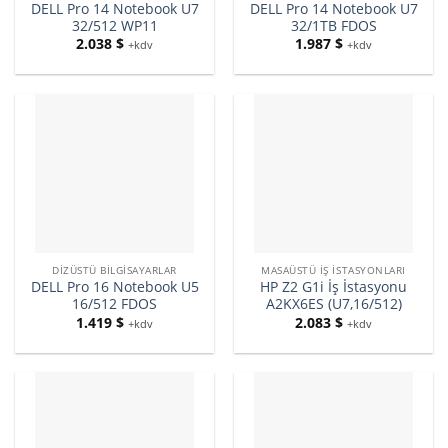
DELL Pro 14 Notebook U7
DELL Pro 14 Notebook U7
32/512 WP11
32/1TB FDOS
2.038
$
1.987
$
+kdv
+kdv
DIZÜSTÜ BILGISAYARLAR
MASAÜSTÜ İŞ İSTASYONLARI
DELL Pro 16 Notebook U5
HP Z2 G1i İş İstasyonu
16/512 FDOS
A2KX6ES (U7,16/512)
1.419
$
2.083
$
+kdv
+kdv