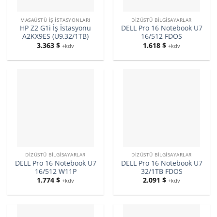
MASAÜSTÜ İŞ İSTASYONLARI
DIZÜSTÜ BILGISAYARLAR
HP Z2 G1i İş İstasyonu
DELL Pro 16 Notebook U7
A2KX9ES (U9,32/1TB)
16/512 FDOS
3.363
$
1.618
$
+kdv
+kdv
DIZÜSTÜ BILGISAYARLAR
DIZÜSTÜ BILGISAYARLAR
DELL Pro 16 Notebook U7
DELL Pro 16 Notebook U7
16/512 W11P
32/1TB FDOS
1.774
$
2.091
$
+kdv
+kdv