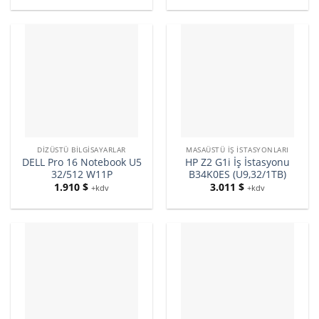
DIZÜSTÜ BILGISAYARLAR
MASAÜSTÜ İŞ İSTASYONLARI
DELL Pro 16 Notebook U5
HP Z2 G1i İş İstasyonu
32/512 W11P
B34K0ES (U9,32/1TB)
1.910
$
3.011
$
+kdv
+kdv