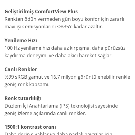
Geliştirilmiş ComfortView Plus
Renkten ödün vermeden gün boyu konfor için zararlı
mavi ışık emisyonlarını ≤%35’e kadar azaltır.
Yenileme Hızı
100 Hz yenileme hızı daha az kırpışma, daha pürüzsüz
kaydırma deneyimi ve daha akıcı hareket sağlar.
Canlı Renkler
%99 sRGB gamut ve 16,7 milyon görüntülenebilir renkle
geniş renk kapsamı.
Renk tutarlılığı
Düzlem İçi Anahtarlama (IPS) teknolojisi sayesinde
geniş izleme açılarında canlı renkler.
1500:1 kontrast oranı
Daha derin siyahlar ve daha parlak beyazlar için.