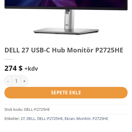
DELL 27 USB-C Hub Monitör P2725HE
274
$
+kdv
DELL 27 USB-C Hub Monitör P2725HE adet
SEPETE EKLE
Stok kodu:
DELL-P2725HE
Etiketler:
27
,
DELL
,
DELL-P2725HE
,
Ekran
,
Monitör
,
P2725HE