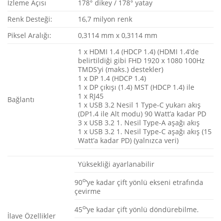
İzleme Açısı
178° dikey / 178° yatay
Renk Desteği:
16,7 milyon renk
Piksel Aralığı:
0,3114 mm x 0,3114 mm
1 x HDMI 1.4 (HDCP 1.4) (HDMI 1.4’de
belirtildiği gibi FHD 1920 x 1080 100Hz
TMDS’yi (maks.) destekler)
1 x DP 1.4 (HDCP 1.4)
1 x DP çıkışı (1.4) MST (HDCP 1.4) ile
1 x RJ45
Bağlantı
1 x USB 3.2 Nesil 1 Type-C yukarı akış
(DP1.4 ile Alt modu) 90 Watt’a kadar PD
3 x USB 3.2 1. Nesil Type-A aşağı akış
1 x USB 3.2 1. Nesil Type-C aşağı akış (15
Watt’a kadar PD) (yalnızca veri)
Yüksekliği ayarlanabilir
o
90
‘ye kadar çift yönlü ekseni etrafında
çevirme
o
45
‘ye kadar çift yönlü döndürebilme.
İlave Özellikler