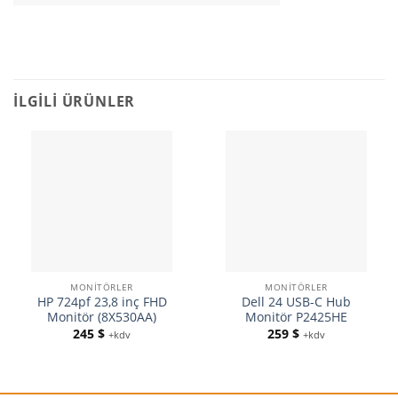
İLGILI ÜRÜNLER
MONITÖRLER
MONITÖRLER
HP 724pf 23,8 inç FHD
Dell 24 USB-C Hub
Monitör (8X530AA)
Monitör P2425HE
245
$
259
$
+kdv
+kdv