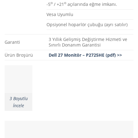
o
o
-5
/ +21
açılarında eğme imkanı.
Vesa Uyumlu
Opsiyonel hoparlör çubuğu (ayrı satılır)
3 Yıllık Gelişmiş Değiştirme Hizmeti ve
Garanti
Sınırlı Donanım Garantisi
Ürün Broşürü
Dell 27 Monitör – P2725HE (pdf) >>
3 Boyutlu
İncele