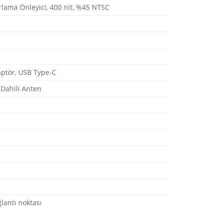
rlama Önleyici, 400 nit, %45 NTSC
aptör, USB Type-C
 Dahili Anten
lantı noktası