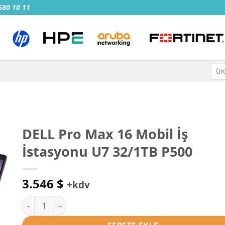
 680 10 11
Ara:
DELL Pro Max 16 Mobil İş
İstasyonu U7 32/1TB P500
3.546
$
+kdv
DELL Pro Max 16 Mobil İş İstasyonu U7 32/1TB P500 adet