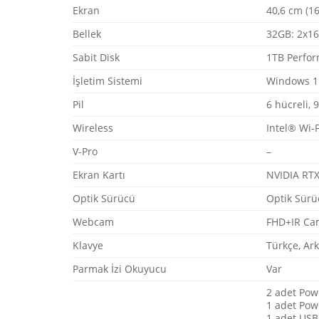
Ekran
40,6 cm (1
Bellek
32GB: 2x16
Sabit Disk
1TB Perfo
İşletim Sistemi
Windows 1
Pil
6 hücreli,
Wireless
Intel® Wi-
V-Pro
–
Ekran Kartı
NVIDIA RT
Optik Sürücü
Optik Sürü
Webcam
FHD+IR Ca
Klavye
Türkçe, Ark
Parmak İzi Okuyucu
Var
2 adet Powe
1 adet Powe
1 adet USB 