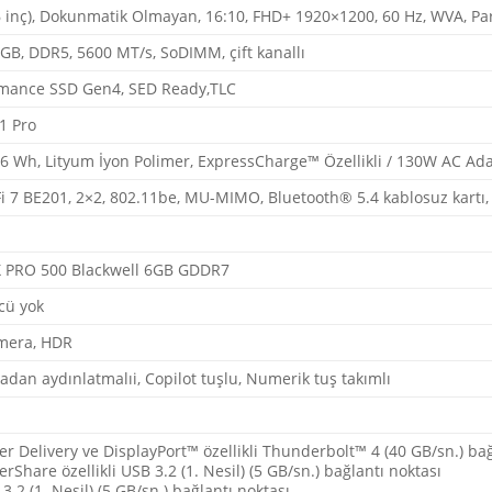
6 inç), Dokunmatik Olmayan, 16:10, FHD+ 1920×1200, 60 Hz, WVA, Pa
GB, DDR5, 5600 MT/s, SoDIMM, çift kanallı
rmance SSD Gen4, SED Ready,TLC
1 Pro
 96 Wh, Lityum İyon Polimer, ExpressCharge™ Özellikli / 130W AC Ad
Fi 7 BE201, 2×2, 802.11be, MU-MIMO, Bluetooth® 5.4 kablosuz kartı,
X PRO 500 Blackwell 6GB GDDR7
cü yok
mera, HDR
adan aydınlatmalıi, Copilot tuşlu, Numerik tuş takımlı
r Delivery ve DisplayPort™ özellikli Thunderbolt™ 4 (40 GB/sn.) bağ
rShare özellikli USB 3.2 (1. Nesil) (5 GB/sn.) bağlantı noktası
3.2 (1. Nesil) (5 GB/sn.) bağlantı noktası