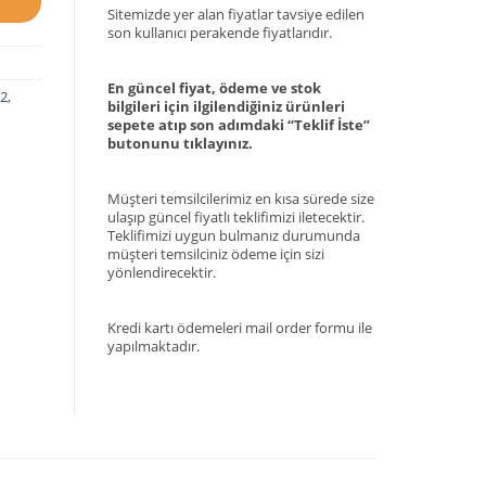
Sitemizde yer alan fiyatlar tavsiye edilen
son kullanıcı perakende fiyatlarıdır.
En güncel fiyat, ödeme ve stok
2
,
bilgileri için ilgilendiğiniz ürünleri
sepete atıp son adımdaki “Teklif İste”
butonunu tıklayınız.
Müşteri temsilcilerimiz en kısa sürede size
ulaşıp güncel fiyatlı teklifimizi iletecektir.
Teklifimizi uygun bulmanız durumunda
müşteri temsilciniz ödeme için sizi
yönlendirecektir.
Kredi kartı ödemeleri mail order formu ile
yapılmaktadır.