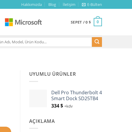
Hakkımızda
Blog
İletişim
E-Bülten
SEPET /
0
$
0
UYUMLU ÜRÜNLER
Dell Pro Thunderbolt 4
Smart Dock SD25TB4
334
$
+kdv
AÇIKLAMA