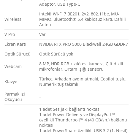
Adaptör, USB Type-C
Intel® Wi-Fi 7 BE201, 2×2, 802.11be, MU-
Wireless
MIMO, Bluetooth® 5.4 kablosuz kartı, Dahili
Anten
V-Pro
Var
Ekran Kartı
NVIDIA RTX PRO 5000 Blackwell 24GB GDDR7
Optik Sürücü
Optik Sürücü yok
8 MP, HDR RGB kızılötesi kamera, Çift dizili
Webcam
mikrofonlar, Ortam ışığı sensörü
Türkçe, Arkadan aydınlatmalıi, Copilot tuşlu,
Klavye
Numerik tuş takımlı
Parmak İzi
–
Okuyucu
1 adet Ses jakı bağlantı noktası
1 adet Power Delivery ve DisplayPort™
özellikli Thunderbolt™ 4 (40 GB/sn.) bağlantı
noktası
1 adet PowerShare özellikli USB 3.2 (1. Nesil)