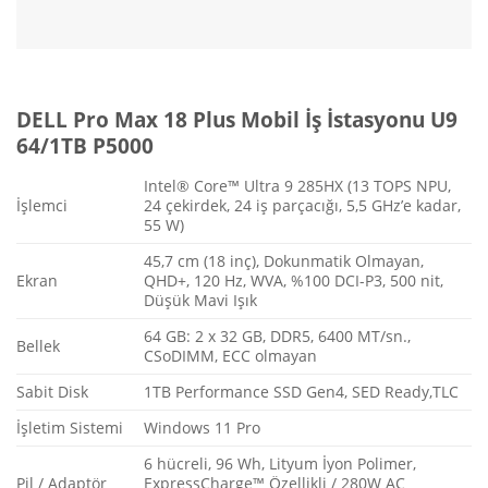
DELL Pro Max 18 Plus Mobil İş İstasyonu U9
64/1TB P5000
Intel® Core™ Ultra 9 285HX (13 TOPS NPU,
İşlemci
24 çekirdek, 24 iş parçacığı, 5,5 GHz’e kadar,
55 W)
45,7 cm (18 inç), Dokunmatik Olmayan,
Ekran
QHD+, 120 Hz, WVA, %100 DCI-P3, 500 nit,
Düşük Mavi Işık
64 GB: 2 x 32 GB, DDR5, 6400 MT/sn.,
Bellek
CSoDIMM, ECC olmayan
Sabit Disk
1TB Performance SSD Gen4, SED Ready,TLC
İşletim Sistemi
Windows 11 Pro
6 hücreli, 96 Wh, Lityum İyon Polimer,
Pil / Adaptör
ExpressCharge™ Özellikli / 280W AC