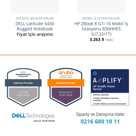
DIZÜSTÜ BILGISAYARLAR
MOBIL İŞ İSTASYONLARI
DELL Latitude 5430
HP ZBook 8 G1i 16 Mobil İş
Rugged Notebook
İstasyonu B30HHES
(U7,32/1T)
Fiyat için arayınız
3.263
$
+kdv