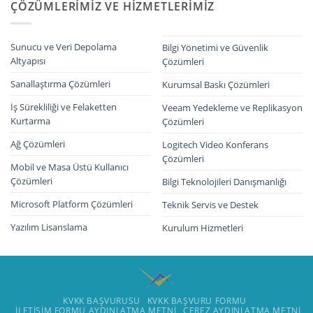
ÇÖZÜMLERIMIZ VE HIZMETLERIMIZ
Sunucu ve Veri Depolama
Bilgi Yönetimi ve Güvenlik
Altyapısı
Çözümleri
Sanallaştırma Çözümleri
Kurumsal Baskı Çözümleri
İş Sürekliliği ve Felaketten
Veeam Yedekleme ve Replikasyon
Kurtarma
Çözümleri
Ağ Çözümleri
Logitech Video Konferans
Çözümleri
Mobil ve Masa Üstü Kullanıcı
Çözümleri
Bilgi Teknolojileri Danışmanlığı
Microsoft Platform Çözümleri
Teknik Servis ve Destek
Yazılım Lisanslama
Kurulum Hizmetleri
KVKK BAŞVURUSU
KVKK BAŞVURU FORMU
İLETIŞIM FORMU AYDINLATMA METNI
ÇEREZ AYDINLATMA METNI