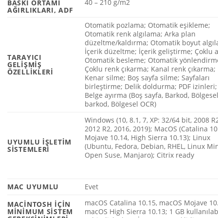
40 – 210 g/m2
BASKI ORTAMI
AĞIRLIKLARI, ADF
Otomatik pozlama; Otomatik eşikleme;
Otomatik renk algılama; Arka plan
düzeltme/kaldırma; Otomatik boyut algı
İçerik düzeltme; İçerik geliştirme; Çoklu a
TARAYICI
Otomatik besleme; Otomatik yönlendirm
GELIŞMIŞ
Çoklu renk çıkarma; Kanal renk çıkarma;
ÖZELLIKLERI
Kenar silme; Boş sayfa silme; Sayfaları
birleştirme; Delik doldurma; PDF izinleri;
Belge ayırma (Boş sayfa, Barkod, Bölgese
barkod, Bölgesel OCR)
Windows (10, 8.1, 7, XP: 32/64 bit, 2008 R2
2012 R2, 2016, 2019); MacOS (Catalina 10
Mojave 10.14, High Sierra 10.13); Linux
UYUMLU İŞLETIM
(Ubuntu, Fedora, Debian, RHEL, Linux Min
SISTEMLERI
Open Suse, Manjaro); Citrix ready
MAC UYUMLU
Evet
macOS Catalina 10.15, macOS Mojave 10.
MACINTOSH IÇIN
MINIMUM SISTEM
macOS High Sierra 10.13; 1 GB kullanılabi