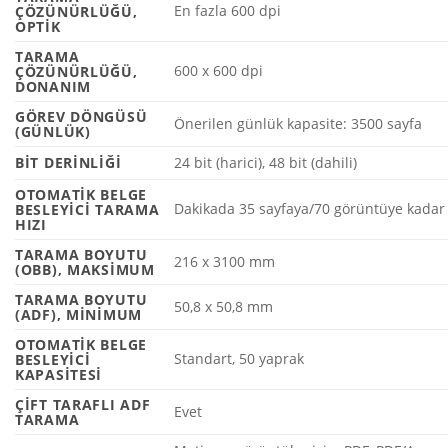
En fazla 600 dpi
ÇÖZÜNÜRLÜĞÜ,
OPTIK
TARAMA
600 x 600 dpi
ÇÖZÜNÜRLÜĞÜ,
DONANIM
GÖREV DÖNGÜSÜ
Önerilen günlük kapasite: 3500 sayfa
(GÜNLÜK)
BIT DERINLIĞI
24 bit (harici), 48 bit (dahili)
OTOMATIK BELGE
Dakikada 35 sayfaya/70 görüntüye
kadar
BESLEYICI TARAMA
HIZI
TARAMA BOYUTU
216 x 3100 mm
(OBB), MAKSIMUM
TARAMA BOYUTU
50,8 x 50,8 mm
(ADF), MINIMUM
OTOMATIK BELGE
Standart, 50 yaprak
BESLEYICI
KAPASITESI
ÇIFT TARAFLI ADF
Evet
TARAMA