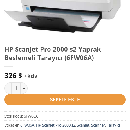
HP ScanJet Pro 2000 s2 Yaprak
Beslemeli Tarayıcı (6FW06A)
326
$
+kdv
HP ScanJet Pro 2000 s2 Yaprak Beslemeli Tarayıcı (6FW06A) ad
SEPETE EKLE
Stok kodu:
6FW06A
Etiketler:
6FW06A
,
HP ScanJet Pro 2000 s2
,
ScanJet
,
Scanner
,
Tarayıcı