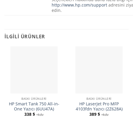
http://www.hp.com/support
adresini ziy
edin.
İLGILI ÜRÜNLER
BASKI ÜRÜNLERI
BASKI ÜRÜNLERI
HP Smart Tank 750 All-in-
HP LaserJet Pro MFP
One Yazıcı (6UU47A)
4103fdn Yazıcı (2Z628A)
338
$
389
$
+kdv
+kdv