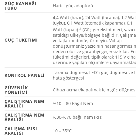
GÜÇ KAYNAĞI
Harici güç adaptörü
TÜRÜ
4,4 Watt (hazır), 24 Watt (tarama), 1,2 Wat
(uyku), 0,1 Watt (otomatik kapanma), 0,1
2
Watt
(kapalı)
(Güç gereksinimleri, yazıc
satıldığı ülkeye/bölgeye bağlıdır. Çalışm
GÜÇ TÜKETIMI
voltajlarını dönüştürmeyin. Voltajı
dönüştürmeniz yazıcının hasar görmesi
neden olur ve garantiyi geçersiz kılar. En
tüketimi değerleri, tipik olarak 115 V ciha
üzerinde yapılan ölçümlere dayanmaktad
Tarama düğmesi, LED’li güç düğmesi ve 
KONTROL PANELI
hata göstergesi
GÜVENLIK
Cihazı açmak/kapatmak için güç düğmes
YÖNETIMI
ÇALIŞTIRMA NEM
%10 – 80 Bağıl Nem
ARALIĞI
ÇALIŞTIRMA NEM
%30-%70 bağıl nem (RH)
ARALIĞI
ÇALIŞMA ISISI
10 – 35°C
ARALIĞI