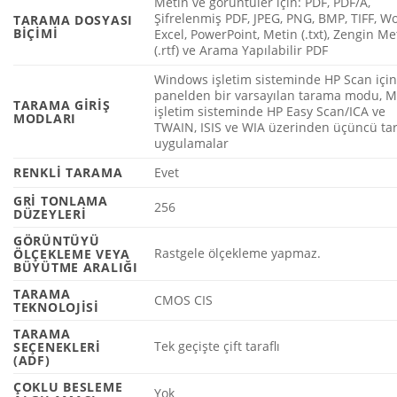
Metin ve görüntüler için: PDF, PDF/A,
Şifrelenmiş PDF, JPEG, PNG, BMP, TIFF, W
TARAMA DOSYASI
BIÇIMI
Excel, PowerPoint, Metin (.txt), Zengin Me
(.rtf) ve Arama Yapılabilir PDF
Windows işletim sisteminde HP Scan içi
panelden bir varsayılan tarama modu, 
TARAMA GIRIŞ
işletim sisteminde HP Easy Scan/ICA ve
MODLARI
TWAIN, ISIS ve WIA üzerinden üçüncü ta
uygulamalar
RENKLI TARAMA
Evet
GRI TONLAMA
256
DÜZEYLERI
GÖRÜNTÜYÜ
Rastgele ölçekleme yapmaz.
ÖLÇEKLEME VEYA
BÜYÜTME ARALIĞI
TARAMA
CMOS CIS
TEKNOLOJISI
TARAMA
Tek geçişte çift taraflı
SEÇENEKLERI
(ADF)
ÇOKLU BESLEME
Yok