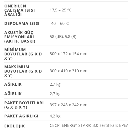
ÖNERILEN
17,5 – 25 ºC
ÇALIŞMA ISISI
ARALIĞI
DEPOLAMA ISISI
-40 – 60°C
AKUSTIK GÜÇ
58 (dB), 5,8 (B)
EMISYONLARI
(AKTIF, BASKI)
MINIMUM
300 x 172 x 154 mm
BOYUTLAR (G X D
X Y)
MAKSIMUM
300 x 410 x 310 mm
BOYUTLAR (G X D
X Y)
AĞIRLIK
2,7 kg
AĞIRLIK
2,7 kg
PAKET BOYUTLARI
397 x 248 x 242 mm
(G X D X Y)
PAKET AĞIRLIĞI
4,2 kg
CECP; ENERGY STAR® 3.0 sertifikalı; EP
EKOLOJIK