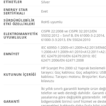
ETIKETLER
Silver
ENERGY STAR
Evet
SERTIFIKALI
SÜRDÜRÜLEBILIR
RoHS uyumlu
ETKI ÖZELLIKLERI
CISPR 22:2008 ve CISPR 32:2012/EN
ELEKTROMANYETIK
55032:2012 – Sınıf B, EN 61000-3-2:2014,
UYUMLULUK
61000-3-3:2013, EN 55024:2010
IEC 60950-1:2005+A1:2009+A2:2013/EN6
1:2006+A11:2009+A1:2010+A12:2011+A2:
EMNIYET
IEC 62479:2010/EN 62479:2010; IEC
62471:2006/EN 62471:2008
HP ScanJet Pro 2000 s2 Yaprak beslemeli
tarayıcı; Güç kablosu; Güç adaptörü; US
KUTUNUN IÇERIĞI
kablosu; Tarayıcı motoru; Broşürler; Ku
kılavuzu
İki yıllık sınırlı garantili komple ürün değ
telefon ve web desteği dahildir. Garanti 
yasalarına göre değişiklik gösterebilir. H
GARANTI
bölgenizdeki birinci sınıf hizmet ve dest
seçenekleri hakkında daha fazla bilgi için