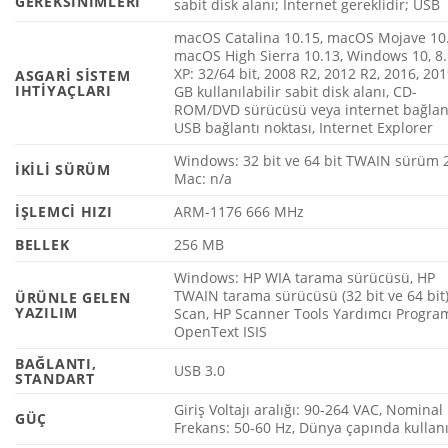
GEREKSINIMLERI
sabit disk alanı; İnternet gereklidir; USB
macOS Catalina 10.15, macOS Mojave 10.
macOS High Sierra 10.13, Windows 10, 8.1
XP: 32/64 bit, 2008 R2, 2012 R2, 2016, 201
ASGARI SISTEM
IHTIYAÇLARI
GB kullanılabilir sabit disk alanı, CD-
ROM/DVD sürücüsü veya internet bağlant
USB bağlantı noktası, Internet Explorer
Windows: 32 bit ve 64 bit TWAIN sürüm 2
İKILI SÜRÜM
Mac: n/a
İŞLEMCI HIZI
ARM-1176 666 MHz
BELLEK
256 MB
Windows: HP WIA tarama sürücüsü, HP
TWAIN tarama sürücüsü (32 bit ve 64 bit)
ÜRÜNLE GELEN
YAZILIM
Scan, HP Scanner Tools Yardımcı Program
OpenText ISIS
BAĞLANTI,
USB 3.0
STANDART
Giriş Voltajı aralığı: 90-264 VAC, Nominal
GÜÇ
Frekans: 50-60 Hz, Dünya çapında kulla