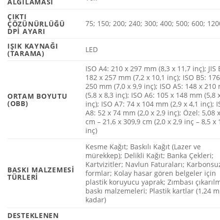
ALGILAMASI
ÇIKTI
75; 150; 200; 240; 300; 400; 500; 600; 120
ÇÖZÜNÜRLÜĞÜ
DPI AYARI
IŞIK KAYNAĞI
LED
(TARAMA)
ISO A4: 210 x 297 mm (8,3 x 11,7 inç); JIS 
182 x 257 mm (7,2 x 10,1 inç); ISO B5: 176
250 mm (7,0 x 9,9 inç); ISO A5: 148 x 21
(5,8 x 8,3 inç); ISO A6: 105 x 148 mm (5,8 
ORTAM BOYUTU
(OBB)
inç); ISO A7: 74 x 104 mm (2,9 x 4,1 inç); 
A8: 52 x 74 mm (2,0 x 2,9 inç); Özel: 5,08 
cm – 21,6 x 309,9 cm (2,0 x 2,9 inç – 8,5 x
inç)
Kesme Kağıt; Baskılı Kağıt (Lazer ve
mürekkep); Delikli Kağıt; Banka Çekleri;
Kartvizitler; Navlun Faturaları; Karbonsu
BASKI MALZEMESI
formlar; Kolay hasar gören belgeler için
TÜRLERI
plastik koruyucu yaprak; Zımbası çıkarıl
baskı malzemeleri; Plastik kartlar (1,24 
kadar)
DESTEKLENEN