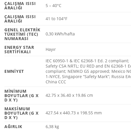
ÇALIŞMA ISISI
5 – 40°C
ARALIĞI
ÇALIŞMA ISISI
41 to 104°F
ARALIĞI
GENEL ELEKTRIK
0,30 kWh/hafta
TÜKETIMI (TEC)
NUMARASI
ENERGY STAR
Hayır
SERTIFIKALI
IEC 60950-1 & IEC 62368-1 Ed. 2 compliant;
Safety CSA NRTL; EU RED and EN 62368-1 E
EMNIYET
compliant; NEMKO GS approved; Mexico 
1-NYCE, Singapore “Safety Mark”; Russia EA
China CCC
MINIMUM
42.75 x 36.40 x 19.86
cm
BOYUTLAR (G X
D X Y)
MAKSIMUM
427.54 x 440.73 x 198.55
mm
BOYUTLAR (G X
D X Y)
AĞIRLIK
6,38 kg