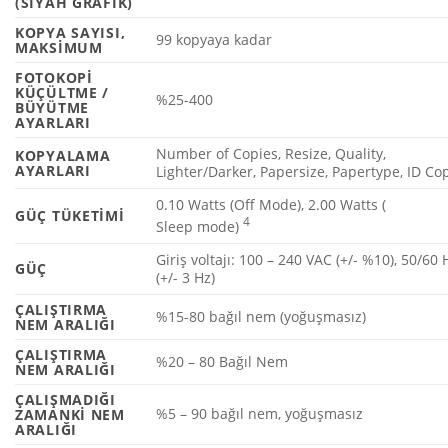
(SIYAH GRAFIK)
KOPYA SAYISI,
99 kopyaya kadar
MAKSIMUM
FOTOKOPI
KÜÇÜLTME /
%25-400
BÜYÜTME
AYARLARI
Number of Copies, Resize, Quality,
KOPYALAMA
AYARLARI
Lighter/Darker, Papersize, Papertype, ID Co
0.10 Watts (Off Mode), 2.00 Watts (
GÜÇ TÜKETIMI
4
Sleep
mode)
Giriş voltajı: 100 – 240 VAC (+/- %10), 50/60 
GÜÇ
(+/- 3 Hz)
ÇALIŞTIRMA
%15-80 bağıl nem (yoğuşmasız)
NEM ARALIĞI
ÇALIŞTIRMA
%20 – 80 Bağıl Nem
NEM ARALIĞI
ÇALIŞMADIĞI
%5 – 90 bağıl nem, yoğuşmasız
ZAMANKI NEM
ARALIĞI