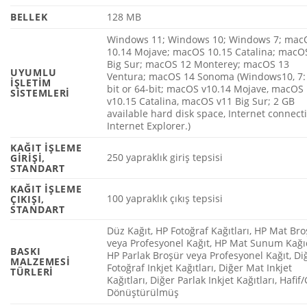
BELLEK
128 MB
Windows 11; Windows 10; Windows 7; mac
10.14 Mojave; macOS 10.15 Catalina; macO
Big Sur; macOS 12 Monterey; macOS 13
UYUMLU
Ventura; macOS 14 Sonoma
(Windows10, 7:
İŞLETIM
bit or 64-bit; macOS v10.14 Mojave, macOS
SISTEMLERI
v10.15 Catalina, macOS v11 Big Sur; 2 GB
available hard disk space, Internet connect
Internet Explorer.)
KAĞIT IŞLEME
250 yapraklık giriş tepsisi
GIRIŞI,
STANDART
KAĞIT IŞLEME
100 yapraklık çıkış tepsisi
ÇIKIŞI,
STANDART
Düz Kağıt, HP Fotoğraf Kağıtları, HP Mat Br
veya Profesyonel Kağıt, HP Mat Sunum Kağı
BASKI
HP Parlak Broşür veya Profesyonel Kağıt, Di
MALZEMESI
Fotoğraf Inkjet Kağıtları, Diğer Mat Inkjet
TÜRLERI
Kağıtları, Diğer Parlak Inkjet Kağıtları, Hafif/
Dönüştürülmüş