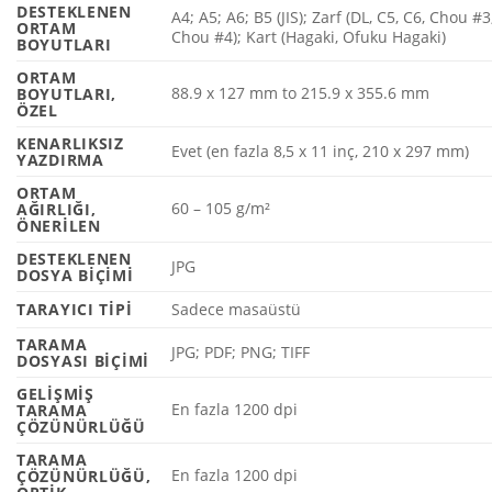
DESTEKLENEN
A4; A5; A6; B5 (JIS); Zarf (DL, C5, C6, Chou #3
ORTAM
Chou #4); Kart (Hagaki, Ofuku Hagaki)
BOYUTLARI
ORTAM
88.9 x 127 mm to 215.9 x 355.6 mm
BOYUTLARI,
ÖZEL
KENARLIKSIZ
Evet (en fazla 8,5 x 11 inç, 210 x 297 mm)
YAZDIRMA
ORTAM
60 – 105 g/m²
AĞIRLIĞI,
ÖNERILEN
DESTEKLENEN
JPG
DOSYA BIÇIMI
TARAYICI TIPI
Sadece masaüstü
TARAMA
JPG; PDF; PNG; TIFF
DOSYASI BIÇIMI
GELIŞMIŞ
En fazla 1200 dpi
TARAMA
ÇÖZÜNÜRLÜĞÜ
TARAMA
En fazla 1200 dpi
ÇÖZÜNÜRLÜĞÜ,