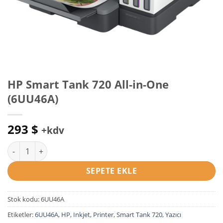
HP Smart Tank 720 All-in-One
(6UU46A)
293
$
+kdv
HP Smart Tank 720 All-in-One (6UU46A) adet
SEPETE EKLE
Stok kodu:
6UU46A
Etiketler:
6UU46A
,
HP
,
Inkjet
,
Printer
,
Smart Tank 720
,
Yazıcı