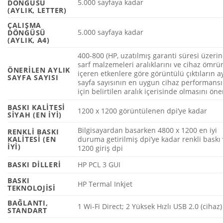
5.000 sayfaya kadar
DÖNGÜSÜ
(AYLIK, LETTER)
ÇALIŞMA
5.000 sayfaya kadar
DÖNGÜSÜ
(AYLIK, A4)
400-800
(HP, uzatılmış garanti süresi üzeri
sarf malzemeleri aralıklarını ve cihaz ömrü
ÖNERILEN AYLIK
içeren etkenlere göre görüntülü çıktıların ay
SAYFA SAYISI
sayfa sayısının en uygun cihaz performansı
için belirtilen aralık içerisinde olmasını öner
BASKI KALITESI
1200 x 1200 görüntülenen dpi’ye kadar
SIYAH (EN IYI)
Bilgisayardan basarken 4800 x 1200 en iyi
RENKLI BASKI
KALITESI (EN
duruma getirilmiş dpi’ye kadar renkli baskı
IYI)
1200 giriş dpi
BASKI DILLERI
HP PCL 3 GUI
BASKI
HP Termal Inkjet
TEKNOLOJISI
BAĞLANTI,
1 Wi-Fi Direct; 2 Yüksek Hızlı USB 2.0 (cihaz)
STANDART