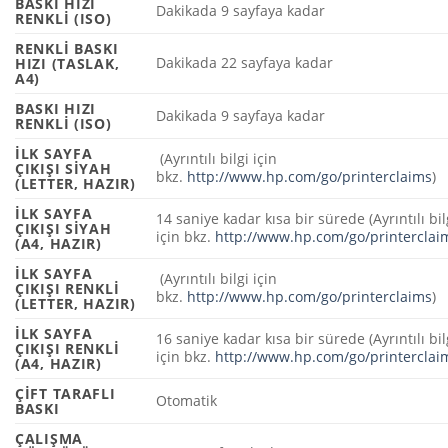
BASKI HIZI
Dakikada 9 sayfaya
kadar
RENKLI (ISO)
RENKLI BASKI
Dakikada 22 sayfaya
kadar
HIZI (TASLAK,
A4)
BASKI HIZI
Dakikada 9 sayfaya
kadar
RENKLI (ISO)
İLK SAYFA
(Ayrıntılı bilgi için
ÇIKIŞI SIYAH
bkz.
http://www.hp.com/go/printerclaims
)
(LETTER, HAZIR)
İLK SAYFA
14 saniye kadar kısa bir sürede
(Ayrıntılı bil
ÇIKIŞI SIYAH
için bkz.
http://www.hp.com/go/printerclai
(A4, HAZIR)
İLK SAYFA
(Ayrıntılı bilgi için
ÇIKIŞI RENKLI
bkz.
http://www.hp.com/go/printerclaims
)
(LETTER, HAZIR)
İLK SAYFA
16 saniye kadar kısa bir sürede
(Ayrıntılı bil
ÇIKIŞI RENKLI
için bkz.
http://www.hp.com/go/printerclai
(A4, HAZIR)
ÇIFT TARAFLI
Otomatik
BASKI
ÇALIŞMA