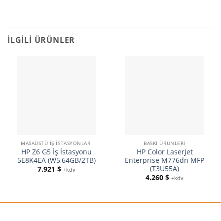
İLGILI ÜRÜNLER
MASAÜSTÜ İŞ İSTASYONLARI
BASKI ÜRÜNLERI
HP Z6 G5 İş İstasyonu
HP Color LaserJet
5E8K4EA (W5,64GB/2TB)
Enterprise M776dn MFP
(T3U55A)
7.921
$
+kdv
4.260
$
+kdv