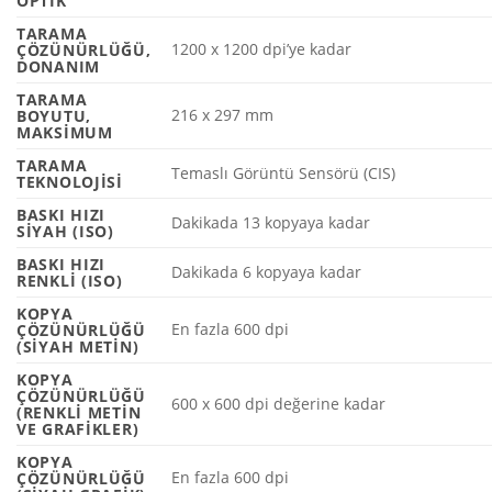
OPTIK
TARAMA
1200 x 1200 dpi’ye kadar
ÇÖZÜNÜRLÜĞÜ,
DONANIM
TARAMA
216 x 297 mm
BOYUTU,
MAKSIMUM
TARAMA
Temaslı Görüntü Sensörü (CIS)
TEKNOLOJISI
BASKI HIZI
Dakikada 13 kopyaya
kadar
SIYAH (ISO)
BASKI HIZI
Dakikada 6 kopyaya
kadar
RENKLI (ISO)
KOPYA
En fazla 600 dpi
ÇÖZÜNÜRLÜĞÜ
(SIYAH METIN)
KOPYA
ÇÖZÜNÜRLÜĞÜ
600 x 600 dpi değerine kadar
(RENKLI METIN
VE GRAFIKLER)
KOPYA
En fazla 600 dpi
ÇÖZÜNÜRLÜĞÜ