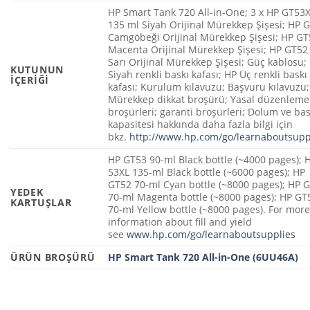
HP Smart Tank 720 All-in-One; 3 x HP GT53
135 ml Siyah Orijinal Mürekkep Şişesi; HP 
Camgöbeği Orijinal Mürekkep Şişesi; HP GT
Macenta Orijinal Mürekkep Şişesi; HP GT52
Sarı Orijinal Mürekkep Şişesi; Güç kablosu;
KUTUNUN
Siyah renkli baskı kafası; HP Üç renkli baskı
IÇERIĞI
kafası; Kurulum kılavuzu; Başvuru kılavuzu;
Mürekkep dikkat broşürü; Yasal düzenleme
broşürleri; garanti broşürleri; Dolum ve bas
kapasitesi hakkında daha fazla bilgi için
bkz.
http://www.hp.com/go/learnaboutsupp
HP GT53 90-ml Black bottle (~4000 pages); 
53XL 135-ml Black bottle (~6000 pages); HP
GT52 70-ml Cyan bottle (~8000 pages); HP 
YEDEK
70-ml Magenta bottle (~8000 pages); HP GT
KARTUŞLAR
70-ml Yellow bottle (~8000 pages). For mor
information about fill and yield
see
www.hp.com/go/learnaboutsupplies
ÜRÜN BROŞÜRÜ
HP Smart Tank 720 All-in-One (6UU46A)