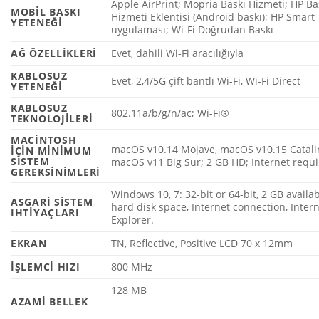
Apple AirPrint; Mopria Baskı Hizmeti; HP Ba
MOBIL BASKI
Hizmeti Eklentisi (Android baskı); HP Smart
YETENEĞI
uygulaması; Wi-Fi Doğrudan
Baskı
AĞ ÖZELLIKLERI
Evet, dahili Wi-Fi aracılığıyla
KABLOSUZ
Evet, 2,4/5G çift bantlı Wi-Fi, Wi-Fi Direct
YETENEĞI
KABLOSUZ
802.11a/b/g/n/ac; Wi-Fi®
TEKNOLOJILERI
MACINTOSH
macOS v10.14 Mojave, macOS v10.15 Catali
IÇIN MINIMUM
SISTEM
macOS v11 Big Sur; 2 GB HD; Internet requ
GEREKSINIMLERI
Windows 10, 7: 32-bit or 64-bit, 2 GB availa
ASGARI SISTEM
hard disk space, Internet connection, Inter
IHTIYAÇLARI
Explorer.
EKRAN
TN, Reflective, Positive LCD 70 x 12mm
İŞLEMCI HIZI
800 MHz
128 MB
AZAMI BELLEK