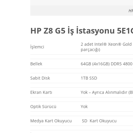
HP
HP Z8 G5 İş İstasyonu 5E1
2 adet Intel® Xeon® Gold 5
İşlemci
parçacığı)
Bellek
64GB (4x16GB) DDR5 480
Sabit Disk
1TB SSD
Ekran Kartı
Yok – Ayrıca Alınmalıdır (
Optik Sürücü
Yok
Medya Kart Okuyucu
SD Kart Okuyucu