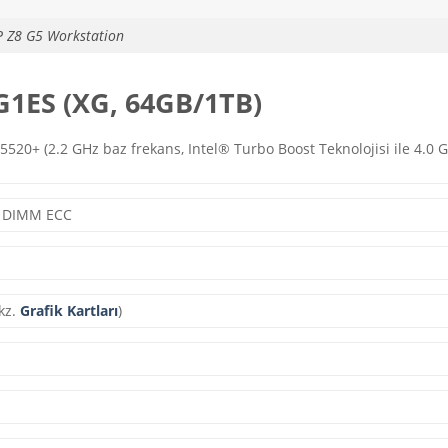
 Z8 G5 Workstation
G1ES (XG, 64GB/1TB)
520+ (2.2 GHz baz frekans, Intel® Turbo Boost Teknolojisi ile 4.0 GH
0 DIMM ECC
Bkz.
Grafik Kartları
)