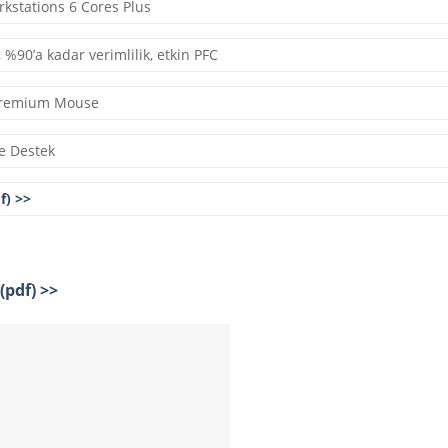
kstations 6 Cores Plus
 %90’a kadar verimlilik, etkin PFC
Premium Mouse
de Destek
f) >>
(pdf) >>