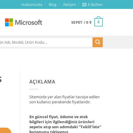
Hakkımızda
Blog
İletişim
E-Bülten
SEPET /
0
$
0
S
AÇIKLAMA
Sitemizde yer alan fiyatlar tavsiye edilen
son kullanıcı perakende fiyatlarıdır.
En güncel fiyat, ödeme ve stok
bilgileri için ilgilendiğiniz ürünleri
sepete atıp son adımdaki “Teklif İste”
butonunu tıklayınız.