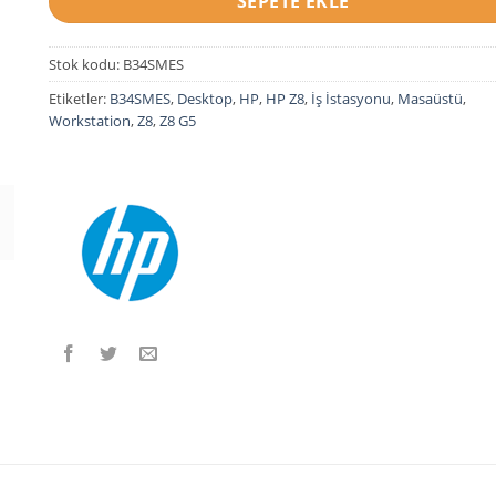
SEPETE EKLE
Stok kodu:
B34SMES
Etiketler:
B34SMES
,
Desktop
,
HP
,
HP Z8
,
İş İstasyonu
,
Masaüstü
,
Workstation
,
Z8
,
Z8 G5