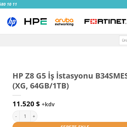
 680 10 11
Ara:
HP Z8 G5 İş İstasyonu B34SME
(XG, 64GB/1TB)
11.520
$
+kdv
HP Z8 G5 İş İstasyonu B34SMES (XG, 64GB/1TB) adet