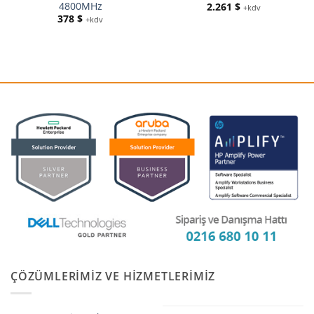
4800MHz
2.261
$
+kdv
378
$
+kdv
ÇÖZÜMLERIMIZ VE HIZMETLERIMIZ