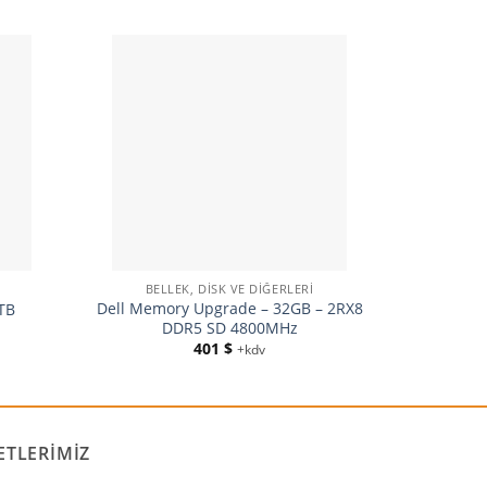
BELLEK, DISK VE DIĞERLERI
BEL
Dell Memory Upgrade – 32GB – 2RX8
Dell Memo
TB
DDR5 SD 4800MHz
DDR
401
$
+kdv
ETLERIMIZ