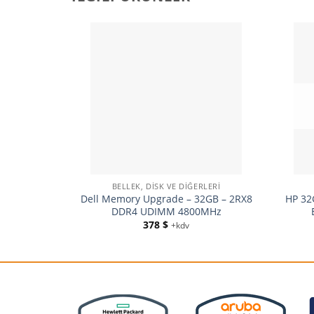
BELLEK, DISK VE DIĞERLERI
Dell Memory Upgrade – 32GB – 2RX8
HP 32
DDR4 UDIMM 4800MHz
378
$
+kdv