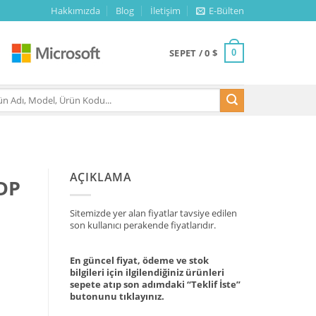
Hakkımızda
Blog
İletişim
E-Bülten
SEPET /
0
$
0
AÇIKLAMA
DP
Sitemizde yer alan fiyatlar tavsiye edilen
son kullanıcı perakende fiyatlarıdır.
En güncel fiyat, ödeme ve stok
bilgileri için ilgilendiğiniz ürünleri
sepete atıp son adımdaki “Teklif İste”
butonunu tıklayınız.
et