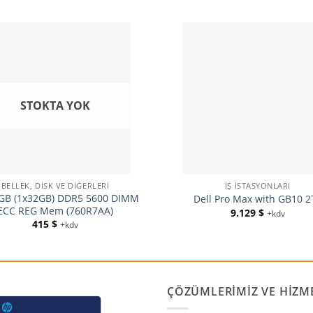
STOKTA YOK
BELLEK, DISK VE DIĞERLERI
İŞ İSTASYONLARI
GB (1x32GB) DDR5 5600 DIMM
Dell Pro Max with GB10 2
ECC REG Mem (760R7AA)
9.129
$
+kdv
415
$
+kdv
ÇÖZÜMLERIMIZ VE HIZM