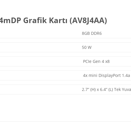
4mDP Grafik Kartı (AV8J4AA)
8GB DDR6
50 W
PCIe Gen 4 x8
4x mini DisplayPort 1.4a
2.7” (H) x 6.4” (L) Tek Yuv