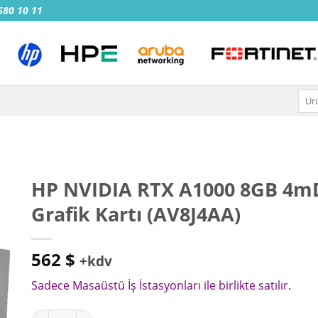
 680 10 11
Ara:
HP NVIDIA RTX A1000 8GB 4m
Grafik Kartı (AV8J4AA)
562
$
+kdv
Sadece Masaüstü İş İstasyonları ile birlikte satılır.
HP NVIDIA RTX A1000 8GB 4mDP Grafik Kartı (AV8J4AA) ad