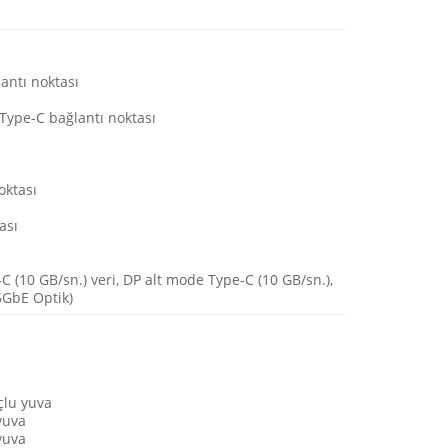
lantı noktası
) Type-C bağlantı noktası
oktası
ası
-C (10 GB/sn.) veri, DP alt mode Type-C (10 GB/sn.),
5GbE Optik)
çlu yuva
yuva
yuva