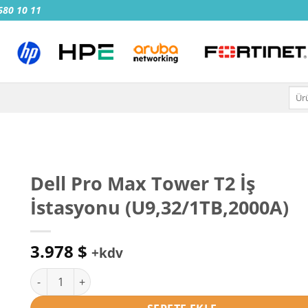
 680 10 11
Ara:
Dell Pro Max Tower T2 İş
İstasyonu (U9,32/1TB,2000A)
3.978
$
+kdv
Dell Pro Max Tower T2 İş İstasyonu (U9,32/1TB,2000A) ade