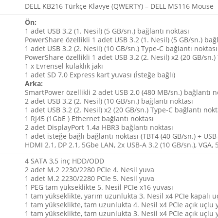
DELL KB216 Türkçe Klavye (QWERTY) – DELL MS116 Mouse
Ön:
1 adet USB 3.2 (1. Nesil) (5 GB/sn.) bağlantı noktası
PowerShare özellikli 1 adet USB 3.2 (1. Nesil) (5 GB/sn.) bağ
1 adet USB 3.2 (2. Nesil) (10 GB/sn.) Type-C bağlantı noktası
PowerShare özellikli 1 adet USB 3.2 (2. Nesil) x2 (20 GB/sn.
1 x Evrensel kulaklık jakı
1 adet SD 7.0 Express kart yuvası (İsteğe bağlı)
Arka:
SmartPower özellikli 2 adet USB 2.0 (480 MB/sn.) bağlantı n
2 adet USB 3.2 (2. Nesil) (10 GB/sn.) bağlantı noktası
1 adet USB 3.2 (2. Nesil) x2 (20 GB/sn.) Type-C bağlantı nokt
1 RJ45 (1GbE ) Ethernet bağlantı noktası
2 adet DisplayPort 1.4a HBR3 bağlantı noktası
1 adet isteğe bağlı bağlantı noktası (TBT4 (40 GB/sn.) + USB
HDMI 2.1, DP 2.1, 5Gbe LAN, 2x USB-A 3.2 (10 GB/sn.), VGA, 
4 SATA 3,5 inç HDD/ODD
2 adet M.2 2230/2280 PCIe 4. Nesil yuva
1 adet M.2 2230/2280 PCIe 5. Nesil yuva
1 PEG tam yükseklikte 5. Nesil PCIe x16 yuvası
1 tam yükseklikte, yarım uzunlukta 3. Nesil x4 PCIe kapalı u
1 tam yükseklikte, tam uzunlukta 4. Nesil x4 PCIe açık uçlu 
1 tam yükseklikte, tam uzunlukta 3. Nesil x4 PCIe açık uçlu 