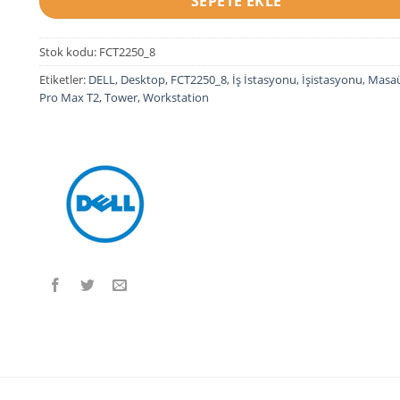
SEPETE EKLE
Stok kodu:
FCT2250_8
Etiketler:
DELL
,
Desktop
,
FCT2250_8
,
İş İstasyonu
,
İşistasyonu
,
Masa
Pro Max T2
,
Tower
,
Workstation