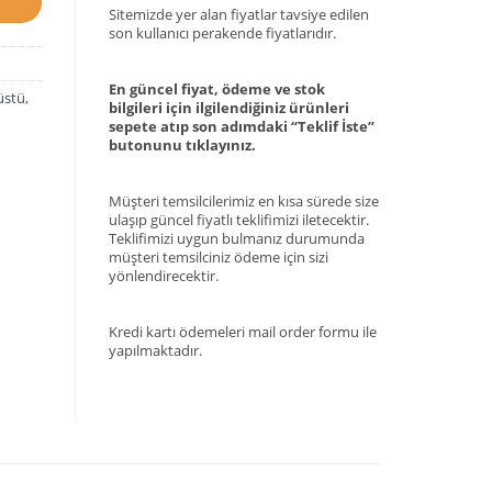
Sitemizde yer alan fiyatlar tavsiye edilen
son kullanıcı perakende fiyatlarıdır.
En güncel fiyat, ödeme ve stok
üstü
,
bilgileri için ilgilendiğiniz ürünleri
sepete atıp son adımdaki “Teklif İste”
butonunu tıklayınız.
Müşteri temsilcilerimiz en kısa sürede size
ulaşıp güncel fiyatlı teklifimizi iletecektir.
Teklifimizi uygun bulmanız durumunda
müşteri temsilciniz ödeme için sizi
yönlendirecektir.
Kredi kartı ödemeleri mail order formu ile
yapılmaktadır.