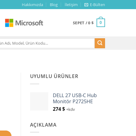
Hakkımızda
Blog
İletişim
E-Bülten
SEPET /
0
$
0
UYUMLU ÜRÜNLER
DELL 27 USB-C Hub
Monitör P2725HE
274
$
+kdv
t
AÇIKLAMA