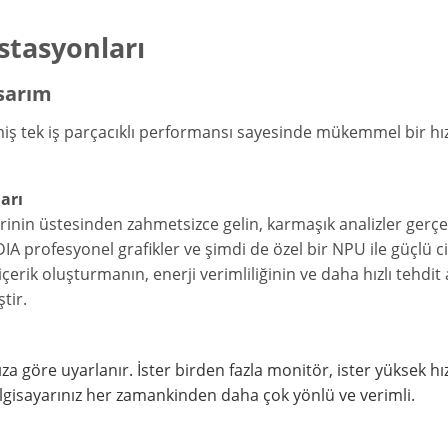
stasyonları
asarım
işmiş tek iş parçacıklı performansı sayesinde mükemmel bir h
arı
rinin üstesinden zahmetsizce gelin, karmaşık analizler gerç
IA profesyonel grafikler ve şimdi de özel bir NPU ile güçlü c
 içerik oluşturmanın, enerji verimliliğinin ve daha hızlı tehdit
tir.
ıza göre uyarlanır. İster birden fazla monitör, ister yüksek h
ilgisayarınız her zamankinden daha çok yönlü ve verimli.