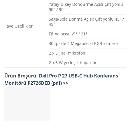
Yatay-Dikey Döndürme Açısı Çift yönlü
90° / 90°
Sağa-Sola Dönme Açısı: Çift yönlü 45° /
45°
İlave Özellikler
Eğme açısı: -5° / 21°
30 fps’de 4 Megapiksel RGB kamera
2 x Dijital mikrofon
2 x 5 W yerleşik hoparlör
Ürün Broşürü:
Dell Pro P 27 USB-C Hub Konferans
Monitörü P2726DEB (pdf) >>