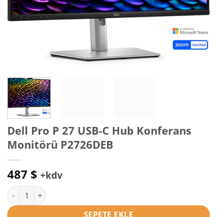
Dell Pro P 27 USB-C Hub Konferans
Monitörü P2726DEB
487
$
+kdv
Dell Pro P 27 USB-C Hub Konferans Monitörü P2726DEB adet
SEPETE EKLE