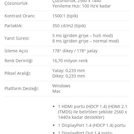
Çözünürlük, 2560 x 1440
Çözünürlük
Yenileme Hızı: 100 Hz’e kadar
Kontrast Oranı:
1500:1 (tipik)
Parlaklık:
350 cd/m2 (tipik)
5 ms (griden griye – hızlı mod)
Yanıt Süresi:
8 ms (griden griye – normal mod)
İzleme Açısı
178° dikey / 178° yatay
Renk Derinliği
16,70 milyon renk
Yatay: 0,233 mm
Piksel Aralığı:
Dikey: 0,233 mm
Windows
Platform Desteği:
Mac
1 HDMI portu (HDCP 1.4) (HDMI 2.1
(TMDS) ile belirtilen şekilde 2560 x
1440’a kadar destekler)
1 DisplayPort 1.4 (HDCP 1.4) portu
1 DisplayPort Out 1.4 portu