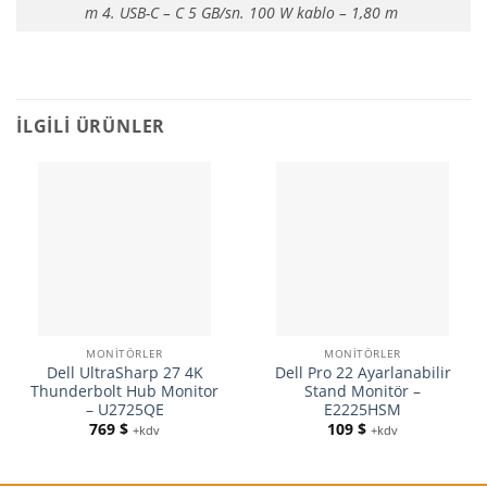
m 4. USB-C – C 5 GB/sn. 100 W kablo – 1,80 m
İLGILI ÜRÜNLER
MONITÖRLER
MONITÖRLER
Dell UltraSharp 27 4K
Dell Pro 22 Ayarlanabilir
Thunderbolt Hub Monitor
Stand Monitör –
– U2725QE
E2225HSM
769
$
109
$
+kdv
+kdv