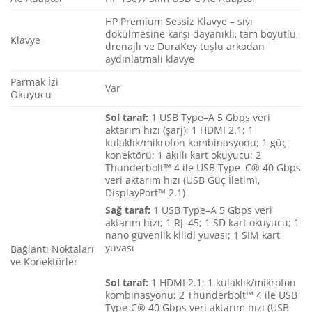
HP Premium Sessiz Klavye – sıvı
dökülmesine karşı dayanıklı, tam boyutlu,
Klavye
drenajlı ve DuraKey tuşlu arkadan
aydınlatmalı klavye
Parmak İzi
Var
Okuyucu
Sol
taraf
:
1
USB
Type
–
A
5
Gbps
veri
aktarım
hızı
(
şarj
);
1
HDMI
2
.
1
;
1
kulaklık
/
mikrofon
kombinasyonu
;
1
güç
konektörü
;
1
akıllı
kart
okuyucu
;
2
Thunderbolt
™
4
ile
USB
Type
–
C
®
40
Gbps
veri
aktarım
hızı
(
USB
Güç
İletimi
,
DisplayPort
™
2
.
1
)
Sağ
taraf
:
1
USB
Type
–
A
5
Gbps
veri
aktarım
hızı
;
1
RJ
–
45
;
1
SD
kart
okuyucu
;
1
nano
güvenlik
kilidi
yuvası
;
1
SIM
kart
yuvası
Bağlantı Noktaları
ve Konektörler
Sol taraf:
1 HDMI 2.1; 1 kulaklık/mikrofon
kombinasyonu; 2 Thunderbolt™ 4 ile USB
Type-C® 40 Gbps veri aktarım hızı (USB