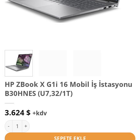
HP ZBook X G1i 16 Mobil İş İstasyonu
B30HNES (U7,32/1T)
3.624
$
+kdv
HP ZBook X G1i 16 Mobil İş İstasyonu B30HNES (U7,32/1T) ade
SEPETE EKLE