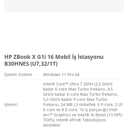
HP ZBook X G1i 16 Mobil İş İstasyonu
B30HNES (U7,32/1T)
İşletim Sistemi
Windows 11 Pro 64
Intel® Core™ Ultra 7 265H (2,5 GHz’e
kadar E-core Max Turbo frekansı, 4,5
GHz’e kadar E-core Max Turbo frekansı,
5,3 GHz’e kadar P-core Max Turbo
İşlemci
frekansı, 24 MB L3 önbellek, 6 P-core, 2 LP
E-core ve 8 E-core, 16 iş parçacığı) Intel
Arc™ Graphics ve Intel® AI Boost (13 NPU
TOPS), Intel® vPro® Teknolojisini
destekler