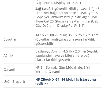
Güç İletimi, DisplayPort™ 2.1)
Sağ taraf:
1 güvenlik kilidi yuvası; 1 RJ-45
Ethernet bağlantı noktası; 1 USB Type-A 5
Gbps veri aktarım hızı (elektrikli); 1 USB
Type-C® 20 Gb/sn veri aktarım hızı (USB
Güç Dağıtımı, DisplayPort™ 1.4)
14.15 x 9.88 x 0.9 in; 35.9 x 25.1 x 2.3 cm
Boyutlar
(Boyutlar konfigürasyona göre farklılık
gösterebilir)
Başlangıç Ağırlığı 4.5 lb / 2.04 kg (Ağırlık,
Ağırlık
yapılandırmaya ve bileşenlere bağlı
olarak farklılık gösterir.)
HP Bir Sonraki Gün Müdahale, 3 Yıl
Garanti
Yerinde Garanti
HP ZBook X G1i 16 Mobil İş İstasyonu
Ürün Broşürü
(pdf) >>