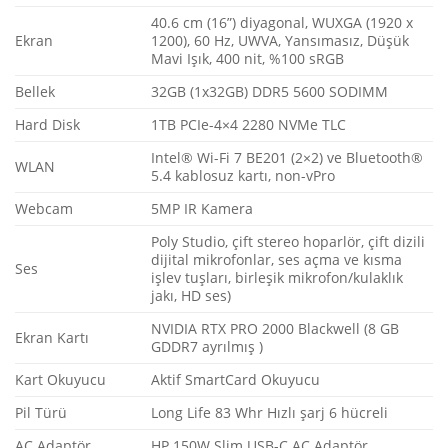
40.6 cm (16”) diyagonal, WUXGA (1920 x
Ekran
1200), 60 Hz, UWVA, Yansımasız, Düşük
Mavi Işık, 400 nit, %100 sRGB
Bellek
32GB (1x32GB) DDR5 5600 SODIMM
Hard Disk
1TB PCIe-4×4 2280 NVMe TLC
Intel® Wi-Fi 7 BE201 (2×2) ve Bluetooth®
WLAN
5.4 kablosuz kartı, non-vPro
Webcam
5MP IR Kamera
Poly Studio, çift stereo hoparlör, çift dizili
dijital mikrofonlar, ses açma ve kısma
Ses
işlev tuşları, birleşik mikrofon/kulaklık
jakı, HD ses)
NVIDIA RTX PRO 2000 Blackwell (8 GB
Ekran Kartı
GDDR7 ayrılmış )
Kart Okuyucu
Aktif SmartCard Okuyucu
Pil Türü
Long Life 83 Whr Hızlı şarj 6 hücreli
AC Adaptör
HP 150W Slim USB-C AC Adaptör