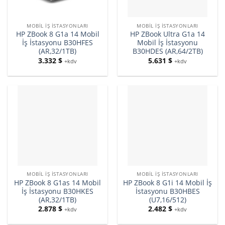
MOBIL İŞ İSTASYONLARI
MOBIL İŞ İSTASYONLARI
HP ZBook 8 G1a 14 Mobil
HP ZBook Ultra G1a 14
İş İstasyonu B30HFES
Mobil İş İstasyonu
(AR,32/1TB)
B30HDES (AR,64/2TB)
3.332
$
5.631
$
+kdv
+kdv
MOBIL İŞ İSTASYONLARI
MOBIL İŞ İSTASYONLARI
HP ZBook 8 G1as 14 Mobil
HP ZBook 8 G1i 14 Mobil İş
İş İstasyonu B30HKES
İstasyonu B30HBES
(AR,32/1TB)
(U7,16/512)
2.878
$
2.482
$
+kdv
+kdv