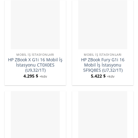
MOBIL İŞ İSTASYONLARI
MOBIL İŞ İSTASYONLARI
HP ZBook X G1i 16 Mobil İş
HP ZBook Fury G1i 16
İstasyonu CT0X0ES
Mobil İş İstasyonu
(U9,32/1T)
5F9Q8ES (U7,32/1T)
4.295
$
5.422
$
+kdv
+kdv