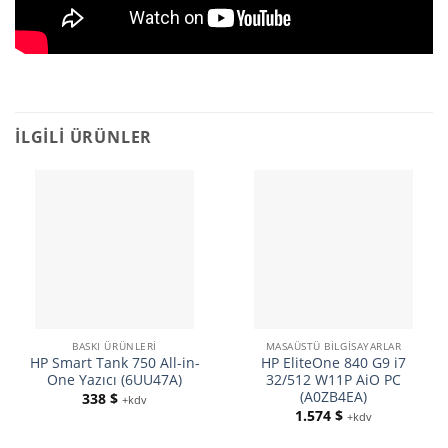
İLGILI ÜRÜNLER
BASKI ÜRÜNLERI
MASAÜSTÜ BILGISAYARLAR
HP Smart Tank 750 All-in-
HP EliteOne 840 G9 i7
One Yazıcı (6UU47A)
32/512 W11P AiO PC
(A0ZB4EA)
338
$
+kdv
1.574
$
+kdv