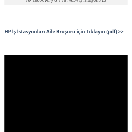
HP ZBook Fury G1i 18 Mobil İş İstasyonu LS
HP İş İstasyonları Aile Broşürü için Tıklayın (pdf) >>