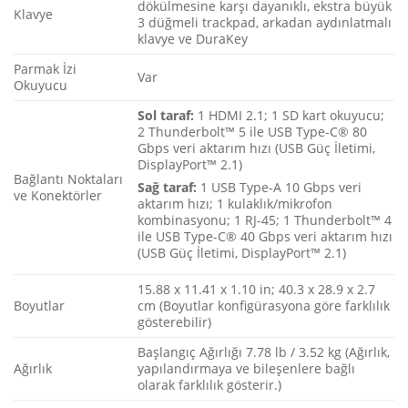
dökülmesine karşı dayanıklı, ekstra büyük
Klavye
3 düğmeli trackpad, arkadan aydınlatmalı
klavye ve DuraKey
Parmak İzi
Var
Okuyucu
Sol taraf:
1 HDMI 2.1; 1 SD kart okuyucu;
2 Thunderbolt™ 5 ile USB Type-C® 80
Gbps veri aktarım hızı (USB Güç İletimi,
DisplayPort™ 2.1)
Bağlantı Noktaları
Sağ taraf:
1 USB Type-A 10 Gbps veri
ve Konektörler
aktarım hızı; 1 kulaklık/mikrofon
kombinasyonu; 1 RJ-45; 1 Thunderbolt™ 4
ile USB Type-C® 40 Gbps veri aktarım hızı
(USB Güç İletimi, DisplayPort™ 2.1)
15.88 x 11.41 x 1.10 in; 40.3 x 28.9 x 2.7
Boyutlar
cm (Boyutlar konfigürasyona göre farklılık
gösterebilir)
Başlangıç Ağırlığı 7.78 lb / 3.52 kg (Ağırlık,
Ağırlık
yapılandırmaya ve bileşenlere bağlı
olarak farklılık gösterir.)