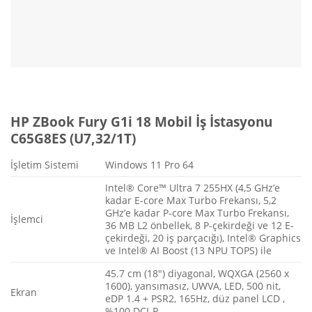
HP ZBook Fury G1i 18 Mobil İş İstasyonu
C65G8ES (U7,32/1T)
İşletim Sistemi
Windows 11 Pro 64
Intel® Core™ Ultra 7 255HX (4,5 GHz’e
kadar E-core Max Turbo Frekansı, 5,2
GHz’e kadar P-core Max Turbo Frekansı,
İşlemci
36 MB L2 önbellek, 8 P-çekirdeği ve 12 E-
çekirdeği, 20 iş parçacığı), Intel® Graphics
ve Intel® AI Boost (13 NPU TOPS) ile
45.7 cm (18″) diyagonal, WQXGA (2560 x
1600), yansımasız, UWVA, LED, 500 nit,
Ekran
eDP 1.4 + PSR2, 165Hz, düz panel LCD ,
%100 DCI-P