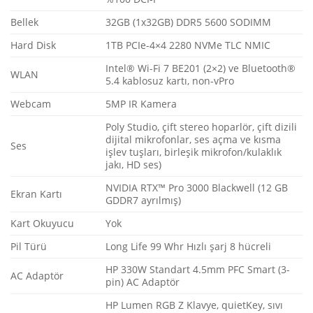
Bellek
32GB (1x32GB) DDR5 5600 SODIMM
Hard Disk
1TB PCIe-4×4 2280 NVMe TLC NMIC
Intel® Wi-Fi 7 BE201 (2×2) ve Bluetooth®
WLAN
5.4 kablosuz kartı, non-vPro
Webcam
5MP IR Kamera
Poly Studio, çift stereo hoparlör, çift dizili
dijital mikrofonlar, ses açma ve kısma
Ses
işlev tuşları, birleşik mikrofon/kulaklık
jakı, HD ses)
NVIDIA RTX™ Pro 3000 Blackwell (12 GB
Ekran Kartı
GDDR7 ayrılmış)
Kart Okuyucu
Yok
Pil Türü
Long Life 99 Whr Hızlı şarj 8 hücreli
HP 330W Standart 4.5mm PFC Smart (3-
AC Adaptör
pin) AC Adaptör
HP Lumen RGB Z Klavye, quietKey, sıvı