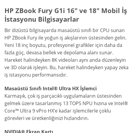
HP ZBook Fury G1i 16″ ve 18″ Mobil İş
İstasyonu Bilgisayarlar
Bir dizüstü bilgisayarda masaüstü sınıfı bir CPU sunan
HP ZBook Fury ile yoğun iş akışlarının üstesinden gelin.
Yeni 18 inç boyutu, profesyonel grafikler için daha da
fazla güç, devasa bellek ve depolama alanı sunar.
Hareket halindeyken 8K videoları aynı anda düzenleyin
ve 3D olarak işleyin. Bu, hareket halindeyken yapay zeka
iş istasyonu performansıdır.
Masaüstü
Sınıfı
Intel
®
Ultra
HX
İşlemci
Karmaşık
,
çok
iş
parçacıklı
uygulamaların
üstesinden
gelmek
üzere
tasarlanmış
13
TOPS NPU hızına ve
Intel
®
Core
™
Ultra
9
vPro
HX’e kadar
işlemcilerle
çoklu
görevleri
ve
üretkenliğinizi
hızlandırın.
NVIDIA® Ekran Kartı