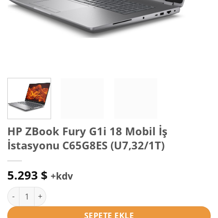
HP ZBook Fury G1i 18 Mobil İş
İstasyonu C65G8ES (U7,32/1T)
5.293
$
+kdv
HP ZBook Fury G1i 18 Mobil İş İstasyonu C65G8ES (U7,32/1T) a
SEPETE EKLE