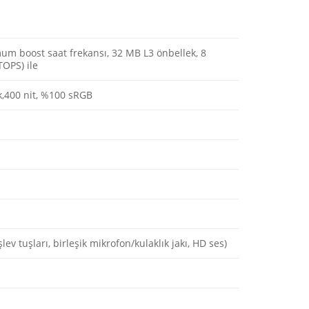
um boost saat frekansı, 32 MB L3 önbellek, 8
OPS) ile
k,400 nit, %100 sRGB
şlev tuşları, birleşik mikrofon/kulaklık jakı, HD ses)