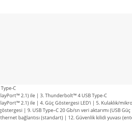
 Type-C
playPort™ 2.1) ile | 3. Thunderbolt™ 4 USB Type-C
layPort™ 2.1) ile | 4.
Güç
Göstergesi
LED
‘
i | 5.
Kulaklık
/
mikr
göstergesi | 9.
USB
Type
–
C
20
Gb
/sn
veri
aktarımı
(
USB
Güç
Ethernet bağlantısı (standart) | 12. Güvenlik kilidi yuvası (en