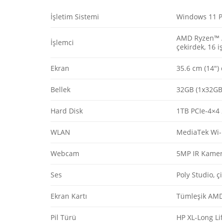
İşletim Sistemi
Windows 11 
AMD Ryzen™ AI
İşlemci
çekirdek, 16 
Ekran
35.6 cm (14″)
Bellek
32GB (1x32GB
Hard Disk
1TB PCIe-4×4
WLAN
MediaTek Wi-F
Webcam
5MP IR Kame
Ses
Poly Studio, ç
Ekran Kartı
Tümleşik AM
Pil Türü
HP XL-Long Lif