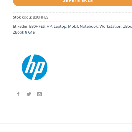
SEPETE EKLE
Stok kodu:
B30HFES
Etiketler:
B30HFES
,
HP
,
Laptop
,
Mobil
,
Notebook
,
Workstation
,
ZBo
ZBook 8 G1a