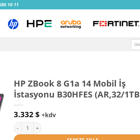
 680 10 11
Ara:
HP ZBook 8 G1a 14 Mobil İş
İstasyonu B30HFES (AR,32/1TB
3.332
$
+kdv
HP ZBook 8 G1a 14 Mobil İş İstasyonu B30HFES (AR,32/1TB