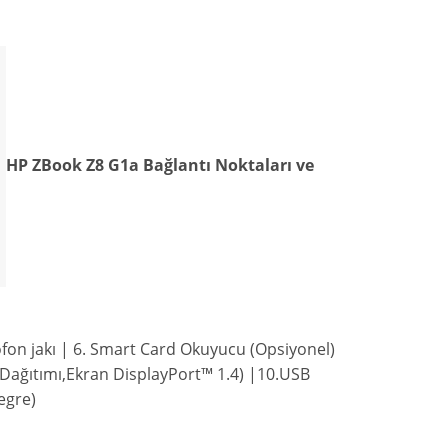
HP ZBook Z8 G1a
Bağlantı Noktaları ve
ofon
jakı | 6.
Smart Card Okuyucu (Opsiyonel)
Dağıtımı
,
Ekran
DisplayPort
™
1
.
4
) |10.
USB
tegre)