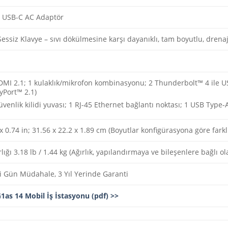
 USB-C AC Adaptör
ssiz Klavye – sıvı dökülmesine karşı dayanıklı, tam boyutlu, drena
MI 2.1; 1 kulaklık/mikrofon kombinasyonu; 2 Thunderbolt™ 4 ile U
ayPort™ 2.1)
venlik kilidi yuvası; 1 RJ-45 Ethernet bağlantı noktası; 1 USB Type-
x 0.74 in; 31.56 x 22.2 x 1.89 cm (Boyutlar konfigürasyona göre farklı
lığı 3.18 lb / 1.44 kg (Ağırlık, yapılandırmaya ve bileşenlere bağlı olar
i Gün Müdahale, 3 Yıl Yerinde Garanti
1as 14 Mobil İş İstasyonu (pdf) >>