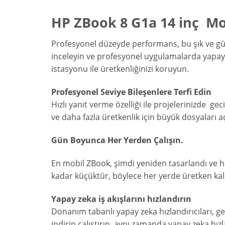
HP ZBook 8 G1a 14 inç Mob
Profesyonel düzeyde performans, bu şık ve güçl
inceleyin ve profesyonel uygulamalarda yapay
istasyonu ile üretkenliğinizi koruyun.
Profesyonel Seviye Bileşenlere Terfi Edin
Hızlı
yanıt
verme
özelliği ile
projelerinizde
gec
ve
daha
fazla
üretkenlik
için
büyük
dosyaları
a
Gün Boyunca Her Yerden Çalışın.
En mobil ZBook, şimdi yeniden tasarlandı ve ha
kadar küçüktür, böylece her yerde üretken kal
Yapay
zeka
iş
akışlarını
hızlandırın
Donanım
tabanlı
yapay
zeka
hızlandırıcıları
,
ge
indirip
çalıştırın
,
aynı
zamanda
yapay
zeka
hız