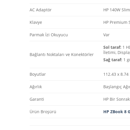
AC Adaptör
HP 140W Slim
Klavye
HP Premium Se
Parmak İzi Okuyucu
Var
Sol taraf:
1 HD
İletimi, Displ
Bağlantı Noktaları ve Konektörler
Sağ taraf:
1 gü
Boyutlar
112.43 x 8.74 
Ağırlık
Başlangıç Ağır
Garanti
HP Bir Sonrak
Ürün Broşürü
HP ZBook 8 G