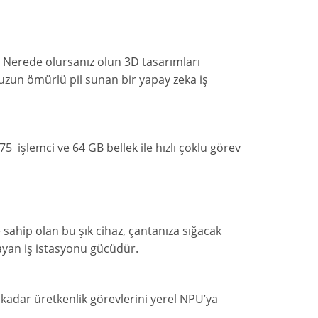
. Nerede olursanız olun 3D tasarımları
uzun ömürlü pil sunan bir yapay zeka iş
75
işlemci
ve
64
GB
bellek
ile
hızlı
çoklu
görev
 sahip olan bu şık cihaz, çantanıza sığacak
ayan iş istasyonu gücüdür.
kadar
üretkenlik
görevlerini
yerel NPU’ya