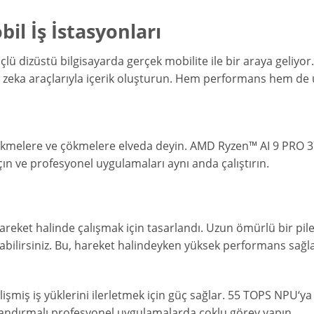
il İş İstasyonları
ü dizüstü bilgisayarda gerçek mobilite ile bir araya geliyor
 zeka araçlarıyla içerik oluşturun. Hem performans hem de 
ikmelere
ve
çökmelere
elveda
deyin
.
AMD
Ryzen
™
AI
9
PRO
3
çın
ve
profesyonel
uygulamaları
aynı
anda
çalıştırın
.
reket halinde çalışmak için tasarlandı. Uzun ömürlü bir pile
abilirsiniz. Bu, hareket halindeyken yüksek performans sağl
lişmiş
iş
yüklerini
ilerletmek
için
güç
sağlar
.
55
TOPS
NPU
‘
ya
landırmalı
profesyonel
uygulamalarda
çoklu
görev
yapın
.