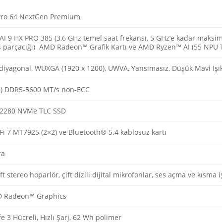
Pro 64 NextGen Premium
 9 HX PRO 385 (3,6 GHz temel saat frekansı, 5 GHz’e kadar maksim
iş parçacığı) AMD Radeon™ Grafik Kartı ve AMD Ryzen™ AI (55 NPU T
 diyagonal, WUXGA (1920 x 1200), UWVA, Yansımasız, Düşük Mavi Işı
) DDR5-5600 MT/s non-ECC
 2280 NVMe TLC SSD
i 7 MT7925 (2×2) ve Bluetooth® 5.4 kablosuz kartı
ra
ift stereo hoparlör, çift dizili dijital mikrofonlar, ses açma ve kısma i
D Radeon™ Graphics
e 3 Hücreli, Hızlı Şarj, 62 Wh polimer