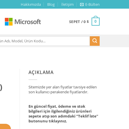
Hakkımızda
Blog
İletişim
E-Bülten
SEPET /
0
$
0
AÇIKLAMA
)
Sitemizde yer alan fiyatlar tavsiye edilen
son kullanıcı perakende fiyatlarıdır.
En güncel fiyat, ödeme ve stok
bilgileri için ilgilendiğiniz ürünleri
) adet
sepete atıp son adımdaki “Teklif İste”
butonunu tıklayınız.