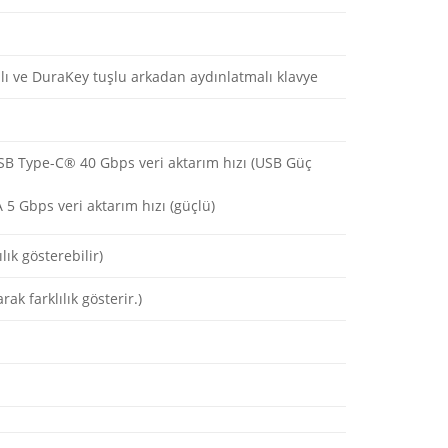
jlı ve DuraKey tuşlu arkadan aydınlatmalı klavye
SB Type-C® 40 Gbps veri aktarım hızı (USB Güç
A 5 Gbps veri aktarım hızı (güçlü)
lık gösterebilir)
ak farklılık gösterir.)